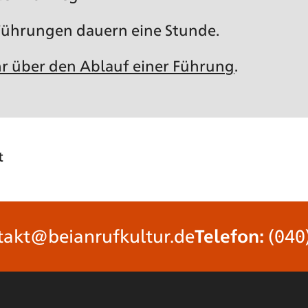
 Führungen dauern eine Stunde.
r über den Ablauf einer Führung
.
t
takt@beianrufkultur.de
Telefon:
(040