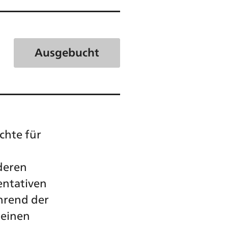
Ausgebucht
chte für
deren
entativen
hrend der
seinen