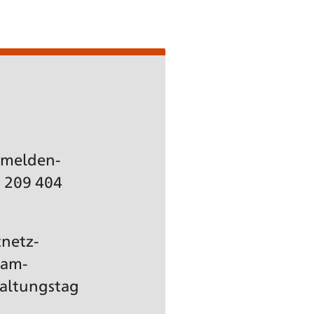
Anmelden-
) 209 404
tnetz­
pam-
altungs­tag